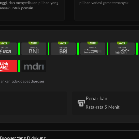
tinggi, dan menyediakan pilihan yang
pilihan variasi game terbanyak
banyak untuk pemain.
arikan tidak dapat diproses
Penarikan
Rata-rata 5 Menit
Browser Yang Didukung