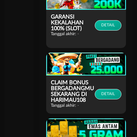
GARANSI
KEKALAHAN
DETAIL
100% (SLOT)
Tanggal akhir:
-
CLAIM BONUS
BERGADANGMU
SEKARANG DI
DETAIL
HARIMAU108
Tanggal akhir:
-