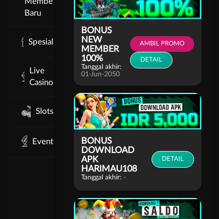
Member
Baru
BONUS
NEW
Spesial
AMBIL PROMO
MEMBER
100%
DETAIL
Tanggal akhir:
Live
01-Jun-2050
Casino
Slots
BONUS
Event
DOWNLOAD
APK
DETAIL
HARIMAU108
Tanggal akhir:
-