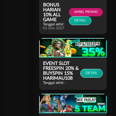
BONUS
HARIAN
AMBIL PROMO
10% ALL
GAME
DETAIL
Tanggal akhir:
01-Des-2027
EVENT SLOT
FREESPIN 20% &
BUYSPIN 15%
DETAIL
HARIMAU108
Tanggal akhir:
-