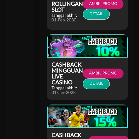
ROLLINGAN
AMBIL PROMO
SLOT
DETAIL
Tanggal akhir:
01-Feb-2030
CASHBACK
MINGGUAN
AMBIL PROMO
LIVE
CASINO
DETAIL
Tanggal akhir:
01-Jan-2028
CASHBACK