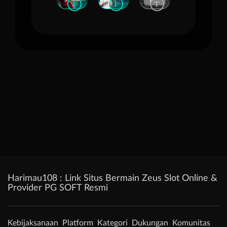
i
i
i
Harimau108 : Link Situs Bermain Zeus Slot Online &
Provider PG SOFT Resmi
Kebijaksanaan
Platform
Kategori
Dukungan
Komunitas