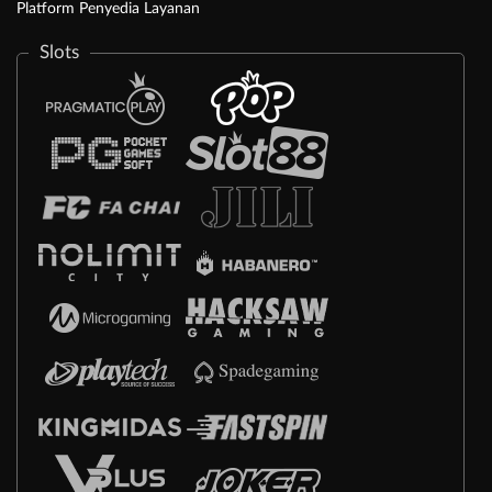
Platform Penyedia Layanan
Slots