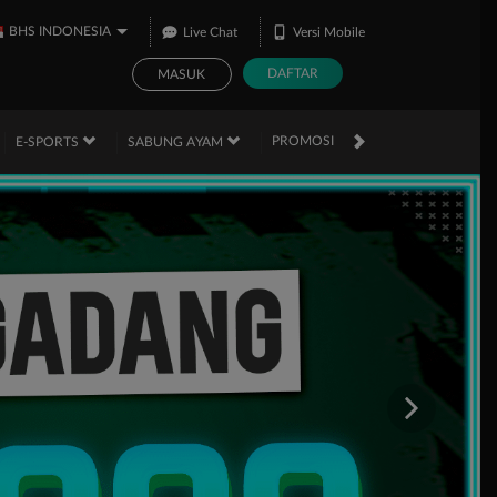
BHS INDONESIA
Live Chat
Versi Mobile
DAFTAR
MASUK
PROMOSI
E-SPORTS
SABUNG AYAM