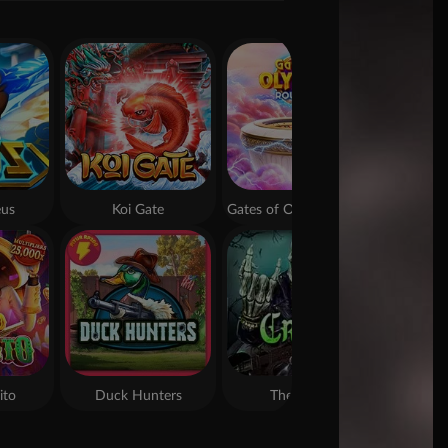
eus
Koi Gate
Gates of Olympus Roulette
ito
Duck Hunters
The Crypt