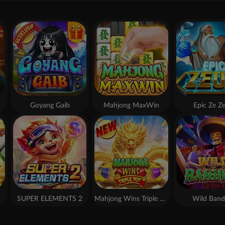
Goyang Gaib
Mahjong MaxWin
Epic Ze Z
SUPER ELEMENTS 2
Mahjong Wins Triple Pot
Wild Band