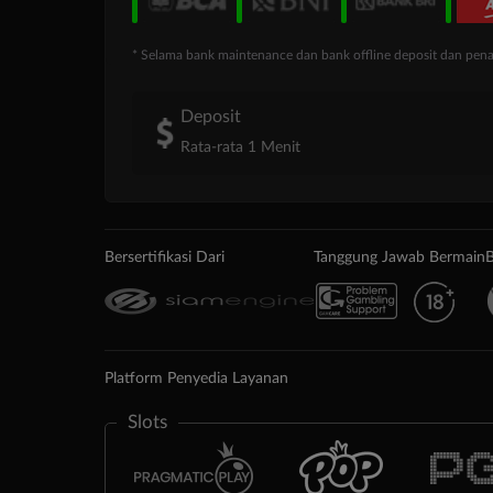
* Selama bank maintenance dan bank offline deposit dan penar
Deposit
Rata-rata 1 Menit
Bersertifikasi Dari
Tanggung Jawab Bermain
B
Platform Penyedia Layanan
Slots