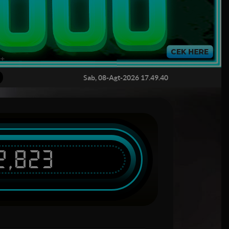
Sab, 08-Agt-2026 17.49.40
0-Jun-2026 dari 14.59.59 sampai 30-Sep-2026 14.59.59. Selama waktu ini, PP Virtua
2,823