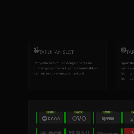
TARUHAN SLOT
TA
Penyedia slot online dengan beragam
Sportsb
pilihan game menarik yang memudahkan
menawar
pemain untuk mencapai jackpot
lebih ti
lebih b