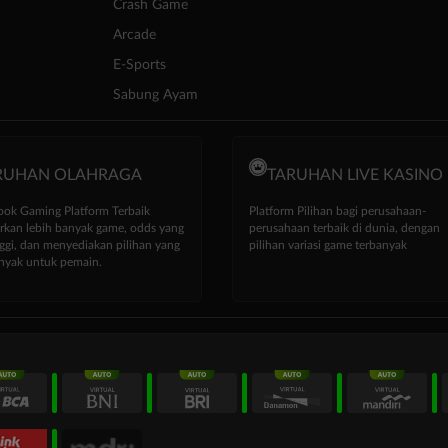
Crash Game
Arcade
E-Sports
Sabung Ayam
RUHAN OLAHRAGA
TARUHAN LIVE KASINO
ook Gaming Platform Terbaik
Platform Pilihan bagi perusahaan-
kan lebih banyak game, odds yang
perusahaan terbaik di dunia, dengan
nggi, dan menyediakan pilihan yang
pilihan variasi game terbanyak
anyak untuk pemain.